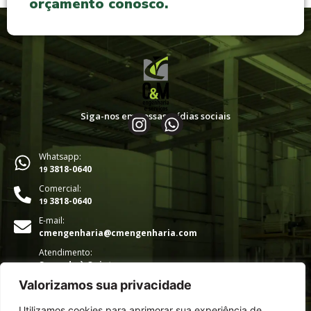
orçamento conosco.
Siga-nos em nossas mídias sociais
Whatsapp:
3818-0640
19
Comercial:
3818-0640
19
E-mail:
cmengenharia@cmengenharia.com
Atendimento:
Segunda à Quinta
07h00 - 17h00
Valorizamos sua privacidade
Sexta
07h00 - 16h00
Utilizamos cookies para aprimorar sua experiência de