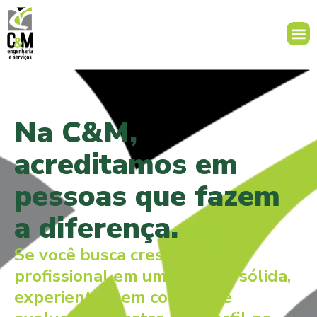
Na C&M,
acreditamos em
pessoas que fazem
a diferença.
Se você busca crescimento
profissional em uma equipe sólida,
experiente e em constante