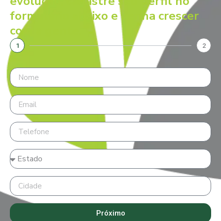
evolução, cadastre seu perfil no
formulário abaixo e venha crescer
com a gente.
1
2
Próximo